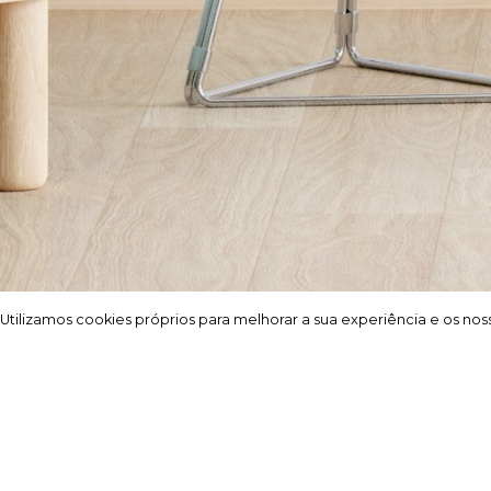
Utilizamos cookies próprios para melhorar a sua experiência e os noss
Utilizamos cookies próprios para melhorar a sua experiência e os noss