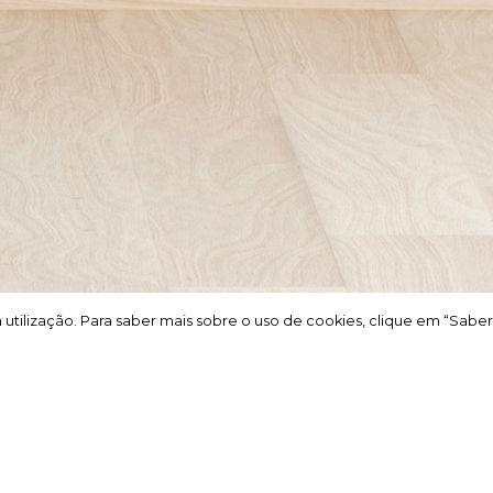
a utilização. Para saber mais sobre o uso de cookies, clique em “Saber
a utilização. Para saber mais sobre o uso de cookies, clique em “Saber