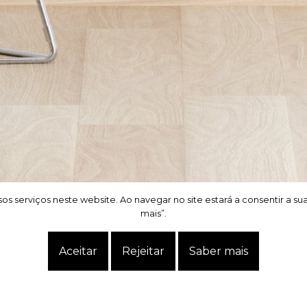
os serviços neste website. Ao navegar no site estará a consentir a su
os serviços neste website. Ao navegar no site estará a consentir a su
mais”.
mais”.
Aceitar
Aceitar
Rejeitar
Rejeitar
Saber mais
Saber mais