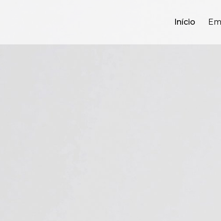
Início
Em