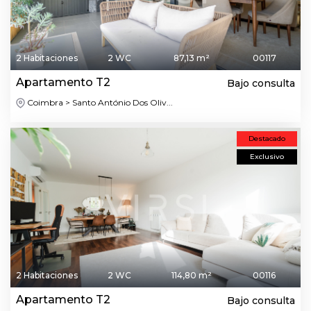
2 Habitaciones
2 WC
87,13 m²
00117
Apartamento T2
Bajo consulta
Coimbra > Santo António Dos Oliv...
Destacado
Exclusivo
2 Habitaciones
2 WC
114,80 m²
00116
Apartamento T2
Bajo consulta