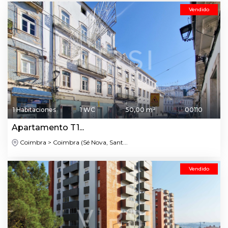
Vendido
1 Habitaciones
1 WC
50,00 m²
00110
Apartamento T1...
Coimbra > Coimbra (Sé Nova, Sant...
Vendido