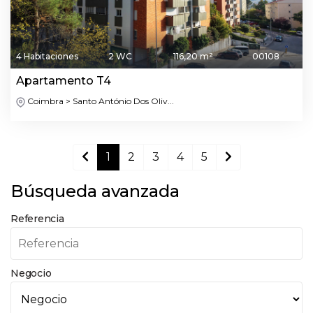
4 Habitaciones
2 WC
116,20 m²
00108
Apartamento T4
Coimbra > Santo António Dos Oliv...
1
2
3
4
5
Búsqueda avanzada
Referencia
Negocio