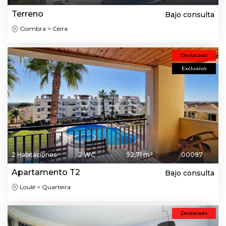
Terreno
Bajo consulta
Coimbra > Ceira
Destacado
Exclusivo
2 Habitaciones
2 WC
92,71 m²
00097
Apartamento T2
Bajo consulta
Loulé > Quarteira
Destacado