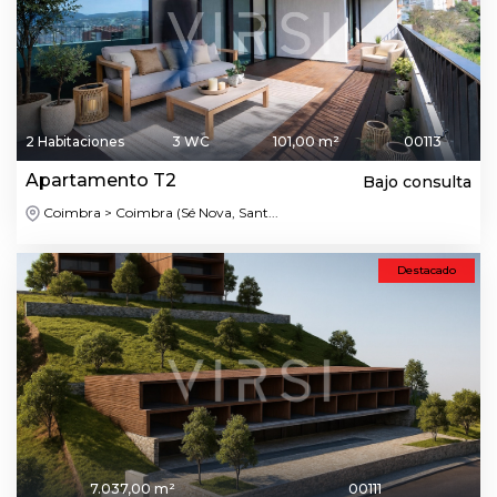
2 Habitaciones
3 WC
101,00 m²
00113
Apartamento T2
Bajo consulta
Coimbra > Coimbra (Sé Nova, Sant...
Destacado
7.037,00 m²
00111