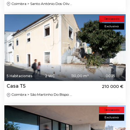
Coimbra > Santo António Dos Oliv...
Destacado
Exclusivo
5 Habitaciones
2 WC
110,00 m²
00115
Casa T5
210 000 €
Coimbra > São Martinho Do Bispo ...
Destacado
Exclusivo