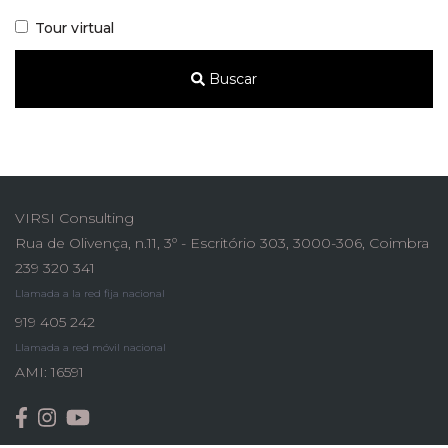
Tour virtual
Buscar
VIRSI Consulting
Rua de Olivença, n.11, 3º - Escritório 303, 3000-306, Coimbra
239 320 341
Llamada a la red fija nacional
919 405 242
Llamada a red móvil nacional
AMI: 16591