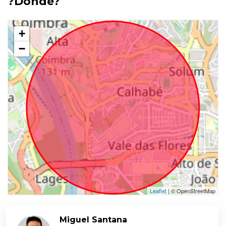
?Dónde?
+
−
Leaflet
| © OpenStreetMap
Miguel Santana