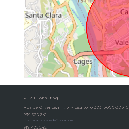
VIRSI Consulting
Rua de Olivença, n.11, 3º - Escritório 303, 3000-306,
239 320 341
Chamada para a rede fixa nacional
919 405 242