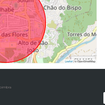
Leaflet
| © OpenStreetMap
 Coimbra