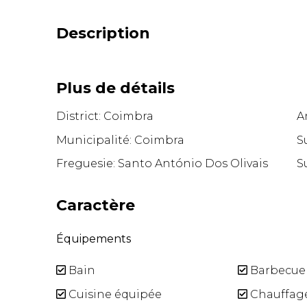
Description
Plus de détails
District: Coimbra
A
Municipalité: Coimbra
S
Freguesie: Santo António Dos Olivais
S
Caractère
Équipements
Bain
Barbecue
Cuisine équipée
Chauffag