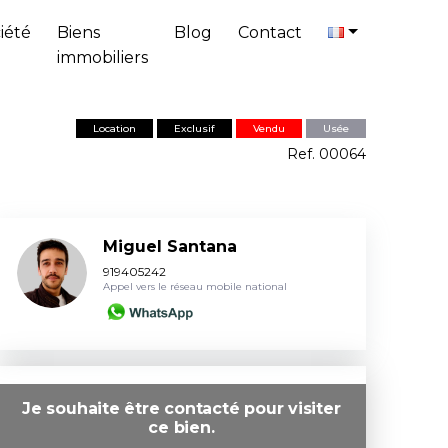
iété
Biens
Blog
Contact
immobiliers
Location
Exclusif
Vendu
Usée
Ref. 00064
Miguel Santana
919405242
Appel vers le réseau mobile national
Je souhaite être contacté pour visiter
ce bien.