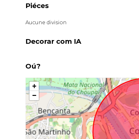
Piéces
Aucune division
Decorar com IA
Oú?
+
−